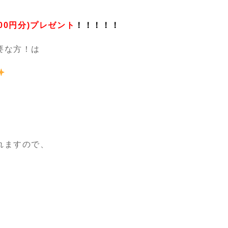
500円分)プレゼント
！！！！！
要な方！は
れますので、